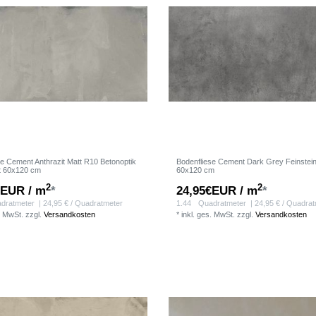
se Cement Anthrazit Matt R10 Betonoptik
Bodenfliese Cement Dark Grey Feinstei
rt 60x120 cm
60x120 cm
2
2
€EUR / m
*
24,95€EUR / m
*
dratmeter
| 24,95 € / Quadratmeter
1.44
Quadratmeter
| 24,95 € / Quadra
. MwSt.
zzgl.
Versandkosten
*
inkl. ges. MwSt.
zzgl.
Versandkosten