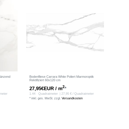
länzend
Bodenfliese Carrara White Poliert Marmoroptik
Rektifiziert 60x120 cm
2
27,95€EUR / m
*
tmeter
1.44
Quadratmeter
| 27,95 € / Quadratmeter
*
inkl. ges. MwSt.
zzgl.
Versandkosten