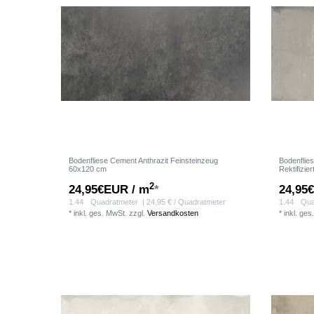
Bodenfliese Cement Anthrazit Feinsteinzeug
Bodenflie
60x120 cm
Rektifizie
2
24,95€EUR / m
*
24,95
1.44
Quadratmeter
| 24,95 € / Quadratmeter
1.44
Qua
*
inkl. ges. MwSt.
zzgl.
Versandkosten
*
inkl. ges