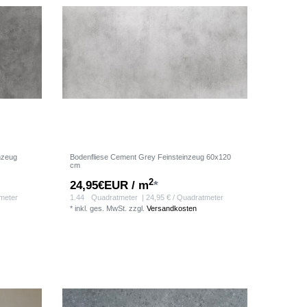
nzeug
Bodenfliese Cement Grey Feinsteinzeug 60x120
cm
2
24,95€EUR / m
*
tmeter
1.44
Quadratmeter
| 24,95 € / Quadratmeter
*
inkl. ges. MwSt.
zzgl.
Versandkosten