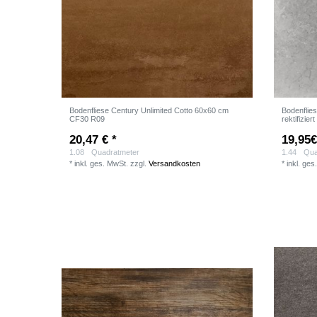
Bodenfliese Century Unlimited Cotto 60x60 cm
Bodenflie
CF30 R09
rektifiziert
20,47 € *
19,95
1.08
Quadratmeter
1.44
Qua
*
inkl. ges. MwSt.
zzgl.
Versandkosten
*
inkl. ges