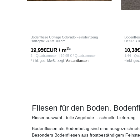
Bodenfliese Cottage Colorado Feinsteinzeug
Bodenflie
Holzoptik 24,5x100 cm
OS9R R1
2
19,95€EUR / m
*
10,38
1
Quadratmeter
| 19,95 € / Quadratmeter
1.44
Qua
*
inkl. ges. MwSt.
zzgl.
Versandkosten
*
inkl. ges
Fliesen für den Boden, Bodenf
Riesenauswahl - tolle Angebote - schnelle Lieferung
Bodenfliesen als Bodenbelag sind eine ausgezeichnete W
Besonders Bodenfliesen aus frostbeständigem Feinst