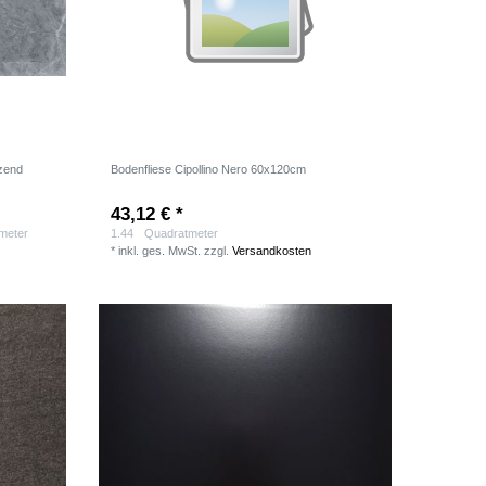
nzend
Bodenfliese Cipollino Nero 60x120cm
43,12 € *
tmeter
1.44
Quadratmeter
*
inkl. ges. MwSt.
zzgl.
Versandkosten