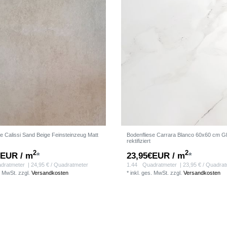
e Calissi Sand Beige Feinsteinzeug Matt
Bodenfliese Carrara Blanco 60x60 cm G
rektifiziert
2
2
€EUR / m
*
23,95€EUR / m
*
dratmeter
| 24,95 € / Quadratmeter
1.44
Quadratmeter
| 23,95 € / Quadra
. MwSt.
zzgl.
Versandkosten
*
inkl. ges. MwSt.
zzgl.
Versandkosten