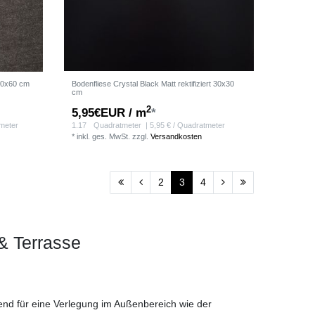
 60x60 cm
Bodenfliese Crystal Black Matt rektifiziert 30x30
cm
2
5,95€EUR / m
*
tmeter
1.17
Quadratmeter
| 5,95 € / Quadratmeter
*
inkl. ges. MwSt.
zzgl.
Versandkosten
2
3
4
& Terrasse
nd für eine Verlegung im Außenbereich wie der