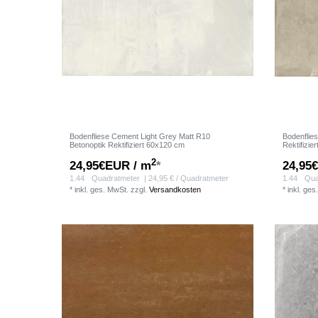
Bodenfliese Cement Light Grey Matt R10
Bodenflie
Betonoptik Rektifiziert 60x120 cm
Rektifizie
2
24,95€EUR / m
*
24,95
1.44
Quadratmeter
| 24,95 € / Quadratmeter
1.44
Qua
*
inkl. ges. MwSt.
zzgl.
Versandkosten
*
inkl. ges