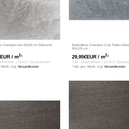
se Champion Ash 60x60 cm Glänzend
Bodenfliese Champion Grey Poliert Glä
60x120 cm
2
2
€EUR / m
*
29,95€EUR / m
*
dratmeter
| 19,95 € / Quadratmeter
1.44
Quadratmeter
| 29,95 € / Quadra
. MwSt.
zzgl.
Versandkosten
*
inkl. ges. MwSt.
zzgl.
Versandkosten