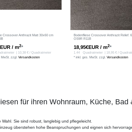
se Crossover Anthrazit Matt 30x60 cm
Bodenfliese Crossover Anthrazit Relief.
0B
OS9R R11B
2
2
€EUR / m
*
18,95€EUR / m
*
dratmeter
| 10,38 € / Quadratmeter
1.44
Quadratmeter
| 18,95 € / Quadra
. MwSt.
zzgl.
Versandkosten
*
inkl. ges. MwSt.
zzgl.
Versandkosten
liesen für ihren Wohnraum, Küche, Bad 
ahl. Sie sind robust, langlebig und pflegeleicht.
einzeug überstehen hohe Beanspruchungen und eignen sich hervorrage