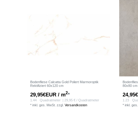
Bodenfliese Calcatta Gold Poliert Marmoroptik
Bodenflies
Rektifiziert 60x120 cm
80x80 cm
2
29,95€EUR / m
*
24,95
1.44
Quadratmeter
| 29,95 € / Quadratmeter
1.23
Qua
*
inkl. ges. MwSt.
zzgl.
Versandkosten
*
inkl. ges