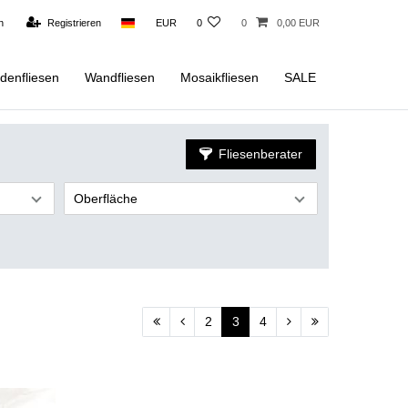
n
Registrieren
EUR
0
0
0,00 EUR
denfliesen
Wandfliesen
Mosaikfliesen
SALE
Fliesenberater
Oberfläche
2
3
4