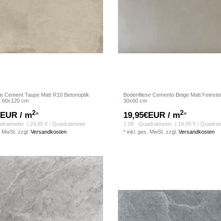
se Cement Taupe Matt R10 Betonoptik
Bodenfliese Cemento Beige Matt Feinste
rt 60x120 cm
30x60 cm
2
2
€EUR / m
*
19,95€EUR / m
*
dratmeter
| 24,95 € / Quadratmeter
1.08
Quadratmeter
| 19,95 € / Quadra
. MwSt.
zzgl.
Versandkosten
*
inkl. ges. MwSt.
zzgl.
Versandkosten