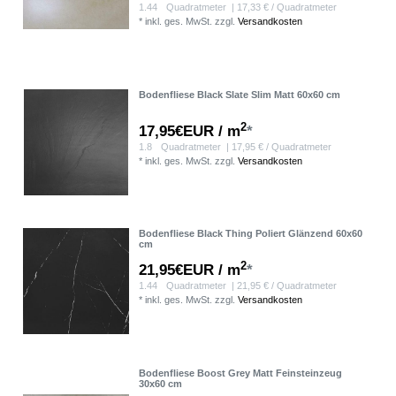
1.44
Quadratmeter
| 17,33 € / Quadratmeter
*
inkl. ges. MwSt.
zzgl.
Versandkosten
Bodenfliese Black Slate Slim Matt 60x60 cm
2
17,95€EUR / m
*
1.8
Quadratmeter
| 17,95 € / Quadratmeter
*
inkl. ges. MwSt.
zzgl.
Versandkosten
Bodenfliese Black Thing Poliert Glänzend 60x60
cm
2
21,95€EUR / m
*
1.44
Quadratmeter
| 21,95 € / Quadratmeter
*
inkl. ges. MwSt.
zzgl.
Versandkosten
Bodenfliese Boost Grey Matt Feinsteinzeug
30x60 cm