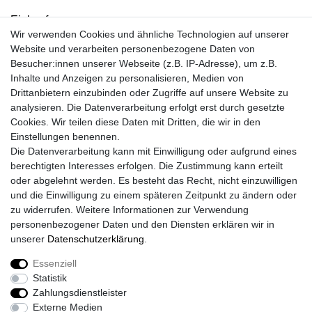
Einkaufen
Wir verwenden Cookies und ähnliche Technologien auf unserer
Kontakt
Website und verarbeiten personenbezogene Daten von
Unsere Öffnungszeiten
Besucher:innen unserer Webseite (z.B. IP-Adresse), um z.B.
Facebook
Inhalte und Anzeigen zu personalisieren, Medien von
Instagram
Drittanbietern einzubinden oder Zugriffe auf unsere Website zu
Mein Konto
analysieren. Die Datenverarbeitung erfolgt erst durch gesetzte
Cookies. Wir teilen diese Daten mit Dritten, die wir in den
Registrieren
Einstellungen benennen.
Login
Die Datenverarbeitung kann mit Einwilligung oder aufgrund eines
Unsere Shop´s
berechtigten Interesses erfolgen. Die Zustimmung kann erteilt
Fliesenmarkt Ochtrup
oder abgelehnt werden. Es besteht das Recht, nicht einzuwilligen
Fliesenmarkt Borken
und die Einwilligung zu einem späteren Zeitpunkt zu ändern oder
Fliesenmarkt Bocholt
zu widerrufen. Weitere Informationen zur Verwendung
personenbezogener Daten und den Diensten erklären wir in
unserer
Daten­schutz­erklärung
.
Essenziell
Widerrufs­recht
Widerrufs­formular
Impressum
Statistik
Zahlungsdienstleister
Externe Medien
Daten­schutz­erklärung
AGB
Kontakt