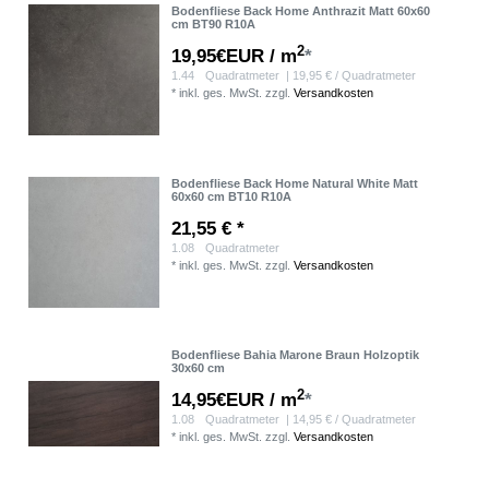
Bodenfliese Back Home Anthrazit Matt 60x60
cm BT90 R10A
2
19,95€EUR / m
*
1.44
Quadratmeter
| 19,95 € / Quadratmeter
*
inkl. ges. MwSt.
zzgl.
Versandkosten
Bodenfliese Back Home Natural White Matt
60x60 cm BT10 R10A
21,55 € *
1.08
Quadratmeter
*
inkl. ges. MwSt.
zzgl.
Versandkosten
Bodenfliese Bahia Marone Braun Holzoptik
30x60 cm
2
14,95€EUR / m
*
1.08
Quadratmeter
| 14,95 € / Quadratmeter
*
inkl. ges. MwSt.
zzgl.
Versandkosten