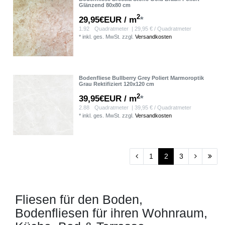
Glänzend 80x80 cm
2
29,95€EUR / m
*
1.92
Quadratmeter
| 29,95 € / Quadratmeter
*
inkl. ges. MwSt.
zzgl.
Versandkosten
Bodenfliese Bullberry Grey Poliert Marmoroptik
Grau Rektifiziert 120x120 cm
2
39,95€EUR / m
*
2.88
Quadratmeter
| 39,95 € / Quadratmeter
*
inkl. ges. MwSt.
zzgl.
Versandkosten
1
2
3
Fliesen für den Boden,
Bodenfliesen für ihren Wohnraum,