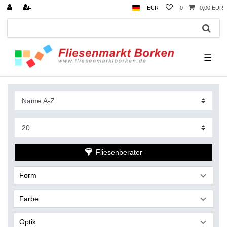
EUR
0
0,00 EUR
☰
Fliesenberater
Form
Farbe
Optik