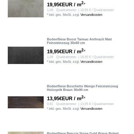
2
19,95€EUR / m
*
1.08
Quadratmeter
| 19,95 € / Quadratmeter
*
inkl. ges. MwSt.
zzgl.
Versandkosten
Bodenfliese Boost Tarmac Anthrazit Matt
Feinsteinzeug 30x60 cm
2
19,95€EUR / m
*
1.08
Quadratmeter
| 19,95 € / Quadratmeter
*
inkl. ges. MwSt.
zzgl.
Versandkosten
Bodenfliese Boschetto Wenge Feinsteinzeug
Holzoptik Braun 30x90 cm
2
13,95€EUR / m
*
0.81
Quadratmeter
| 13,95 € / Quadratmeter
*
inkl. ges. MwSt.
zzgl.
Versandkosten
Bodenfliese Breccia Stone Gold Braun Poliert