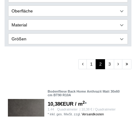
Oberfläche
Material
Größen
1
2
3
Bodenfliese Back Home Anthrazit Matt 30x60
cm BT90 R10A
2
10,38€EUR / m
*
1.44
Quadratmeter
| 10,38 € / Quadratmeter
*
inkl. ges. MwSt.
zzgl.
Versandkosten