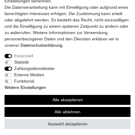
Einstellungen benennen.
Login
Die Datenverarbeitung kann mit Einwilligung oder aufgrund eines
Unsere Shop´s
berechtigten Interesses erfolgen. Die Zustimmung kann erteilt
Fliesenmarkt Ochtrup
oder abgelehnt werden. Es besteht das Recht, nicht einzuwilligen
Fliesenmarkt Borken
und die Einwilligung zu einem späteren Zeitpunkt zu ändern oder
Fliesenmarkt Bocholt
zu widerrufen. Weitere Informationen zur Verwendung
personenbezogener Daten und den Diensten erklären wir in
unserer
Daten­schutz­erklärung
.
Essenziell
Widerrufs­recht
Widerrufs­formular
Impressum
Statistik
Zahlungsdienstleister
Externe Medien
Daten­schutz­erklärung
AGB
Kontakt
Funktional
Weitere Einstellungen
Alle akzeptieren
© Copyright 2026 | Alle Rechte vorbehalten.
Alle ablehnen
Realisierung und Umsetzung by
e
Commerce-factory
Auswahl akzeptieren