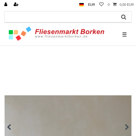
EUR
0
0,00 EUR
☰