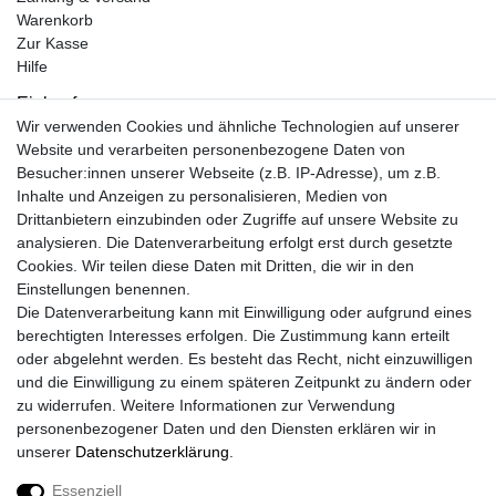
Warenkorb
Zur Kasse
Hilfe
Einkaufen
Wir verwenden Cookies und ähnliche Technologien auf unserer
Kontakt
Website und verarbeiten personenbezogene Daten von
Unsere Öffnungszeiten
Besucher:innen unserer Webseite (z.B. IP-Adresse), um z.B.
Facebook
Inhalte und Anzeigen zu personalisieren, Medien von
Instagram
Drittanbietern einzubinden oder Zugriffe auf unsere Website zu
Mein Konto
analysieren. Die Datenverarbeitung erfolgt erst durch gesetzte
Cookies. Wir teilen diese Daten mit Dritten, die wir in den
Registrieren
Einstellungen benennen.
Login
Die Datenverarbeitung kann mit Einwilligung oder aufgrund eines
Unsere Shop´s
berechtigten Interesses erfolgen. Die Zustimmung kann erteilt
Fliesenmarkt Ochtrup
oder abgelehnt werden. Es besteht das Recht, nicht einzuwilligen
Fliesenmarkt Borken
und die Einwilligung zu einem späteren Zeitpunkt zu ändern oder
Fliesenmarkt Bocholt
zu widerrufen. Weitere Informationen zur Verwendung
personenbezogener Daten und den Diensten erklären wir in
unserer
Daten­schutz­erklärung
.
Essenziell
Widerrufs­recht
Widerrufs­formular
Impressum