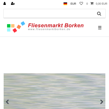
EUR
0
0,00 EUR
☰