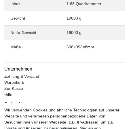
Inhalt
1.68 Quadratmeter
Gewicht
19000 g
Netto-Gewicht
19000 g
Maße
698×398×8mm
Unternehmen
Zahlung & Versand
Warenkorb
Zur Kasse
Hilfe
Einkaufen
Wir verwenden Cookies und ähnliche Technologien auf unserer
Kontakt
Website und verarbeiten personenbezogene Daten von
Unsere Öffnungszeiten
Besucher:innen unserer Webseite (z.B. IP-Adresse), um z.B.
Facebook
Inhalte und Anzeigen zu personalisieren, Medien von