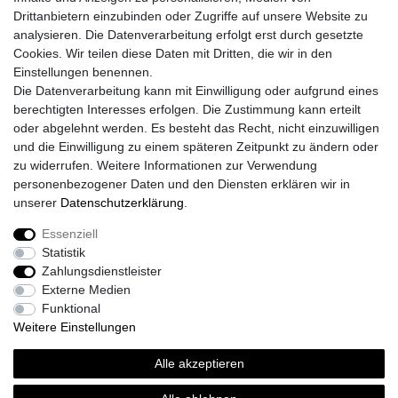
Instagram
Drittanbietern einzubinden oder Zugriffe auf unsere Website zu
Mein Konto
analysieren. Die Datenverarbeitung erfolgt erst durch gesetzte
Cookies. Wir teilen diese Daten mit Dritten, die wir in den
Registrieren
Einstellungen benennen.
Login
Die Datenverarbeitung kann mit Einwilligung oder aufgrund eines
Unsere Shop´s
berechtigten Interesses erfolgen. Die Zustimmung kann erteilt
Fliesenmarkt Ochtrup
oder abgelehnt werden. Es besteht das Recht, nicht einzuwilligen
Fliesenmarkt Borken
und die Einwilligung zu einem späteren Zeitpunkt zu ändern oder
Fliesenmarkt Bocholt
zu widerrufen. Weitere Informationen zur Verwendung
personenbezogener Daten und den Diensten erklären wir in
unserer
Daten­schutz­erklärung
.
Essenziell
Widerrufs­recht
Widerrufs­formular
Impressum
Statistik
Zahlungsdienstleister
Externe Medien
Daten­schutz­erklärung
AGB
Kontakt
Funktional
Weitere Einstellungen
Alle akzeptieren
© Copyright 2026 | Alle Rechte vorbehalten.