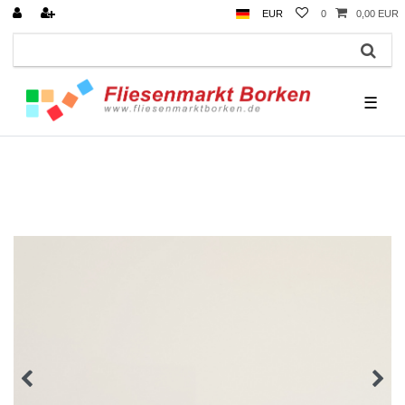
EUR
0
0,00 EUR
☰