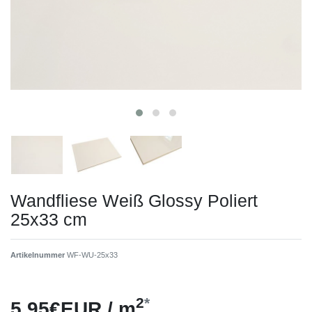
Wandfliese Weiß Glossy Poliert
25x33 cm
Artikelnummer
WF-WU-25x33
2
*
5,95€EUR / m