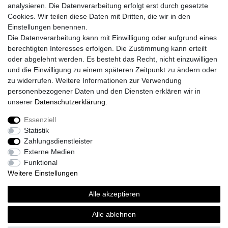
Mein Konto
analysieren. Die Datenverarbeitung erfolgt erst durch gesetzte
Cookies. Wir teilen diese Daten mit Dritten, die wir in den
Registrieren
Einstellungen benennen.
Login
Die Datenverarbeitung kann mit Einwilligung oder aufgrund eines
Unsere Shop´s
berechtigten Interesses erfolgen. Die Zustimmung kann erteilt
Fliesenmarkt Ochtrup
oder abgelehnt werden. Es besteht das Recht, nicht einzuwilligen
Fliesenmarkt Borken
und die Einwilligung zu einem späteren Zeitpunkt zu ändern oder
Fliesenmarkt Bocholt
zu widerrufen. Weitere Informationen zur Verwendung
personenbezogener Daten und den Diensten erklären wir in
unserer
Daten­schutz­erklärung
.
Essenziell
Widerrufs­recht
Widerrufs­formular
Impressum
Statistik
Zahlungsdienstleister
Externe Medien
Daten­schutz­erklärung
AGB
Kontakt
Funktional
Weitere Einstellungen
Alle akzeptieren
© Copyright 2026 | Alle Rechte vorbehalten.
Alle ablehnen
Realisierung und Umsetzung by
e
Commerce-factory