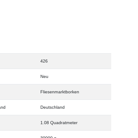
426
Neu
Fliesenmarktborken
and
Deutschland
1.08 Quadratmeter
30000 g