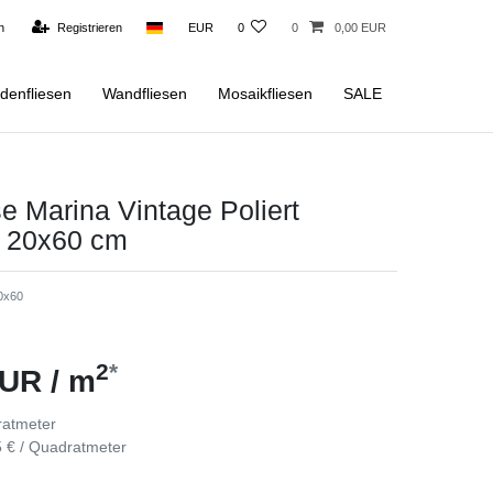
n
Registrieren
EUR
0
0
0,00 EUR
denfliesen
Wandfliesen
Mosaikfliesen
SALE
e Marina Vintage Poliert
 20x60 cm
0x60
2
*
UR / m
atmeter
 € / Quadratmeter