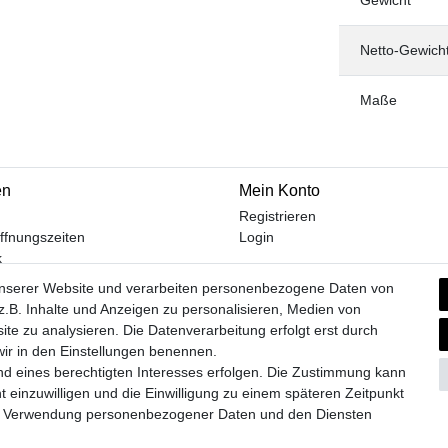
Netto-Gewich
Maße
en
Mein Konto
Registrieren
ffnungszeiten
Login
k
m
unserer Website und verarbeiten personenbezogene Daten von
.B. Inhalte und Anzeigen zu personalisieren, Medien von
ite zu analysieren. Die Datenverarbeitung erfolgt erst durch
 wir in den Einstellungen benennen.
Widerrufs­formular
Impressum
Daten­schutz­erklärung
A
nd eines berechtigten Interesses erfolgen. Die Zustimmung kann
t einzuwilligen und die Einwilligung zu einem späteren Zeitpunkt
zur Verwendung personenbezogener Daten und den Diensten