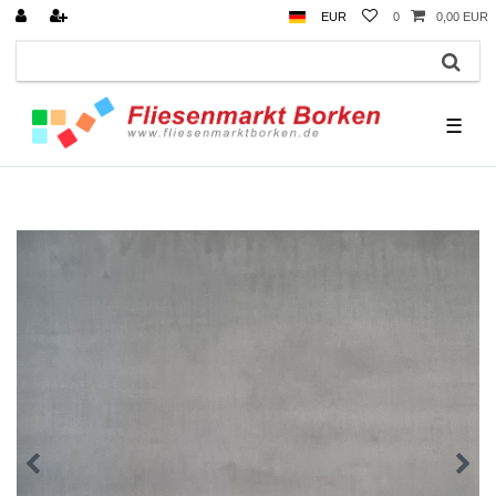
EUR
0
0,00 EUR
☰