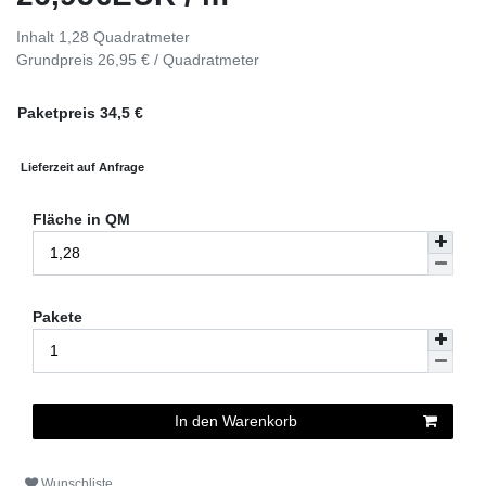
Inhalt
1,28
Quadratmeter
Grundpreis
26,95 € / Quadratmeter
Paketpreis
34,5
€
Lieferzeit auf Anfrage
Fläche in QM
Pakete
In den Warenkorb
Wunschliste