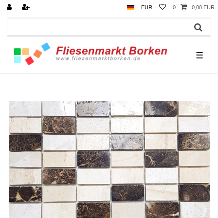
EUR
0
0,00 EUR
☰