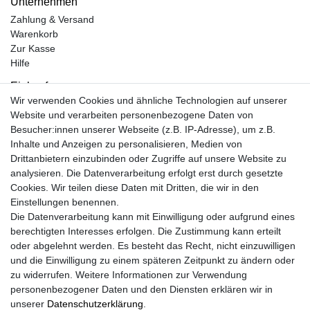
Unternehmen
Zahlung & Versand
Warenkorb
Zur Kasse
Hilfe
Einkaufen
Wir verwenden Cookies und ähnliche Technologien auf unserer
Kontakt
Website und verarbeiten personenbezogene Daten von
Unsere Öffnungszeiten
Besucher:innen unserer Webseite (z.B. IP-Adresse), um z.B.
Facebook
Inhalte und Anzeigen zu personalisieren, Medien von
Instagram
Drittanbietern einzubinden oder Zugriffe auf unsere Website zu
Mein Konto
analysieren. Die Datenverarbeitung erfolgt erst durch gesetzte
Cookies. Wir teilen diese Daten mit Dritten, die wir in den
Registrieren
Einstellungen benennen.
Login
Die Datenverarbeitung kann mit Einwilligung oder aufgrund eines
Unsere Shop´s
berechtigten Interesses erfolgen. Die Zustimmung kann erteilt
Fliesenmarkt Ochtrup
oder abgelehnt werden. Es besteht das Recht, nicht einzuwilligen
Fliesenmarkt Borken
und die Einwilligung zu einem späteren Zeitpunkt zu ändern oder
Fliesenmarkt Bocholt
zu widerrufen. Weitere Informationen zur Verwendung
personenbezogener Daten und den Diensten erklären wir in
unserer
Daten­schutz­erklärung
.