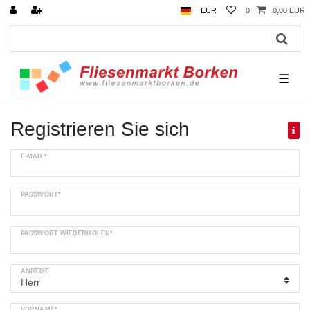
EUR
0
0,00 EUR
☰
Registrieren Sie sich
E-MAIL*
PASSWORT*
PASSWORT WIEDERHOLEN*
ANREDE
VORNAME*