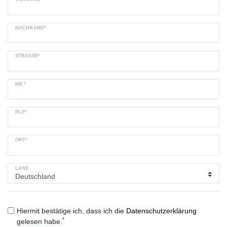
NACHNAME*
STRASSE*
NR.*
PLZ*
ORT*
LAND
Hiermit bestätige ich, dass ich die
Daten­schutz­erklärung
*
gelesen habe.