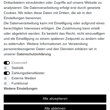
Drittanbietern einzubinden oder Zugriffe auf unsere Website zu
Mein Konto
analysieren. Die Datenverarbeitung erfolgt erst durch gesetzte
Cookies. Wir teilen diese Daten mit Dritten, die wir in den
Registrieren
Einstellungen benennen.
Login
Die Datenverarbeitung kann mit Einwilligung oder aufgrund eines
Unsere Shop´s
berechtigten Interesses erfolgen. Die Zustimmung kann erteilt
Fliesenmarkt Ochtrup
oder abgelehnt werden. Es besteht das Recht, nicht einzuwilligen
Fliesenmarkt Borken
und die Einwilligung zu einem späteren Zeitpunkt zu ändern oder
Fliesenmarkt Bocholt
zu widerrufen. Weitere Informationen zur Verwendung
personenbezogener Daten und den Diensten erklären wir in
unserer
Daten­schutz­erklärung
.
Essenziell
Widerrufs­recht
Widerrufs­formular
Impressum
Statistik
Zahlungsdienstleister
Externe Medien
Daten­schutz­erklärung
AGB
Kontakt
Funktional
Weitere Einstellungen
Alle akzeptieren
© Copyright 2026 | Alle Rechte vorbehalten.
Alle ablehnen