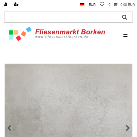
EUR
0
0,00 EUR
☰