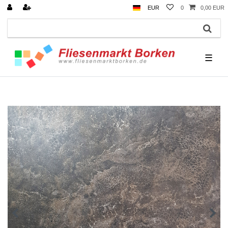
EUR
0
0,00 EUR
☰