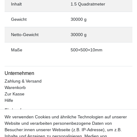
Inhalt
1.5 Quadratmeter
Gewicht
30000 g
Netto-Gewicht
30000 g
Maße
500×500×10mm
Unternehmen
Zahlung & Versand
Warenkorb
Zur Kasse
Hilfe
Einkaufen
Wir verwenden Cookies und ähnliche Technologien auf unserer
Kontakt
Website und verarbeiten personenbezogene Daten von
Unsere Öffnungszeiten
Besucher:innen unserer Webseite (z.B. IP-Adresse), um z.B.
Facebook
Inhalte und Anzeigen zu personalisieren, Medien von