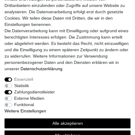
Instagram
Drittanbietern einzubinden oder Zugriffe auf unsere Website zu
Mein Konto
analysieren. Die Datenverarbeitung erfolgt erst durch gesetzte
Cookies. Wir teilen diese Daten mit Dritten, die wir in den
Registrieren
Einstellungen benennen.
Login
Die Datenverarbeitung kann mit Einwilligung oder aufgrund eines
Unsere Shop´s
berechtigten Interesses erfolgen. Die Zustimmung kann erteilt
Fliesenmarkt Ochtrup
oder abgelehnt werden. Es besteht das Recht, nicht einzuwilligen
Fliesenmarkt Borken
und die Einwilligung zu einem späteren Zeitpunkt zu ändern oder
Fliesenmarkt Bocholt
zu widerrufen. Weitere Informationen zur Verwendung
personenbezogener Daten und den Diensten erklären wir in
unserer
Daten­schutz­erklärung
.
Essenziell
Widerrufs­recht
Widerrufs­formular
Impressum
Statistik
Zahlungsdienstleister
Externe Medien
Daten­schutz­erklärung
AGB
Kontakt
Funktional
Weitere Einstellungen
Alle akzeptieren
© Copyright 2026 | Alle Rechte vorbehalten.