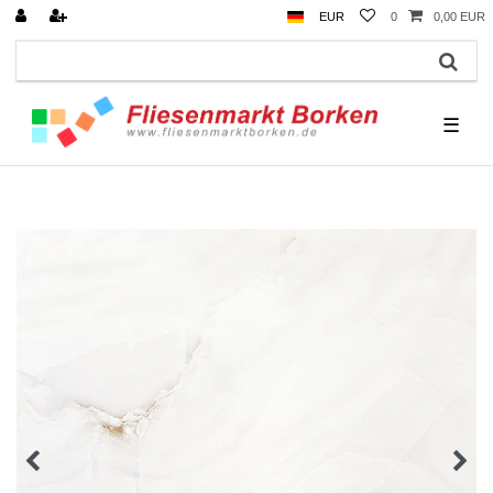
EUR
0
0,00 EUR
☰