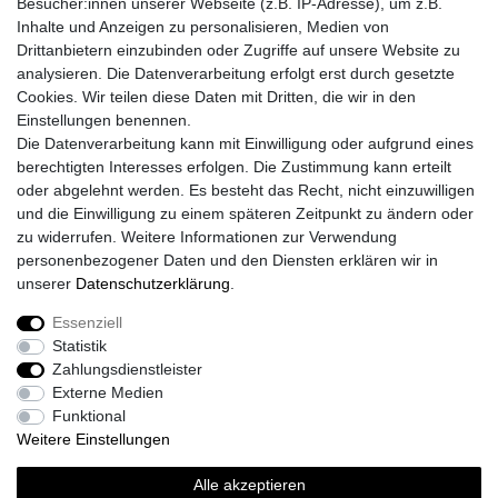
Besucher:innen unserer Webseite (z.B. IP-Adresse), um z.B.
Facebook
Inhalte und Anzeigen zu personalisieren, Medien von
Instagram
Drittanbietern einzubinden oder Zugriffe auf unsere Website zu
Mein Konto
analysieren. Die Datenverarbeitung erfolgt erst durch gesetzte
Cookies. Wir teilen diese Daten mit Dritten, die wir in den
Registrieren
Einstellungen benennen.
Login
Die Datenverarbeitung kann mit Einwilligung oder aufgrund eines
Unsere Shop´s
berechtigten Interesses erfolgen. Die Zustimmung kann erteilt
Fliesenmarkt Ochtrup
oder abgelehnt werden. Es besteht das Recht, nicht einzuwilligen
Fliesenmarkt Borken
und die Einwilligung zu einem späteren Zeitpunkt zu ändern oder
Fliesenmarkt Bocholt
zu widerrufen. Weitere Informationen zur Verwendung
personenbezogener Daten und den Diensten erklären wir in
unserer
Daten­schutz­erklärung
.
Essenziell
Widerrufs­recht
Widerrufs­formular
Impressum
Statistik
Zahlungsdienstleister
Externe Medien
Daten­schutz­erklärung
AGB
Kontakt
Funktional
Weitere Einstellungen
Alle akzeptieren
© Copyright 2026 | Alle Rechte vorbehalten.