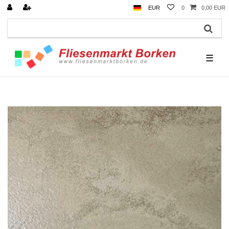
EUR
0
0,00 EUR
☰