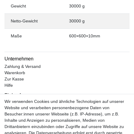
Gewicht
30000 g
Netto-Gewicht
30000 g
Maße
600×600×10mm
Unternehmen
Zahlung & Versand
Warenkorb
Zur Kasse
Hilfe
Einkaufen
Wir verwenden Cookies und ähnliche Technologien auf unserer
Kontakt
Website und verarbeiten personenbezogene Daten von
Unsere Öffnungszeiten
Besucher:innen unserer Webseite (z.B. IP-Adresse), um z.B.
Facebook
Inhalte und Anzeigen zu personalisieren, Medien von
Instagram
Drittanbietern einzubinden oder Zugriffe auf unsere Website zu
Mein Konto
analysieren. Die Datenverarbeitung erfolgt erst durch gesetzte