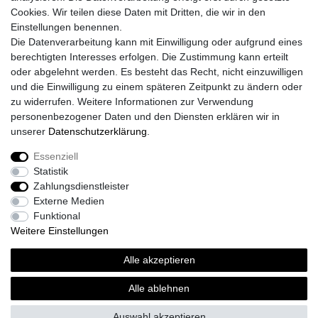
Cookies. Wir teilen diese Daten mit Dritten, die wir in den
Registrieren
Einstellungen benennen.
Login
Die Datenverarbeitung kann mit Einwilligung oder aufgrund eines
Unsere Shop´s
berechtigten Interesses erfolgen. Die Zustimmung kann erteilt
Fliesenmarkt Ochtrup
oder abgelehnt werden. Es besteht das Recht, nicht einzuwilligen
Fliesenmarkt Borken
und die Einwilligung zu einem späteren Zeitpunkt zu ändern oder
Fliesenmarkt Bocholt
zu widerrufen. Weitere Informationen zur Verwendung
personenbezogener Daten und den Diensten erklären wir in
unserer
Daten­schutz­erklärung
.
Essenziell
Widerrufs­recht
Widerrufs­formular
Impressum
Statistik
Zahlungsdienstleister
Externe Medien
Daten­schutz­erklärung
AGB
Kontakt
Funktional
Weitere Einstellungen
Alle akzeptieren
© Copyright 2026 | Alle Rechte vorbehalten.
Alle ablehnen
Realisierung und Umsetzung by
e
Commerce-factory
Auswahl akzeptieren