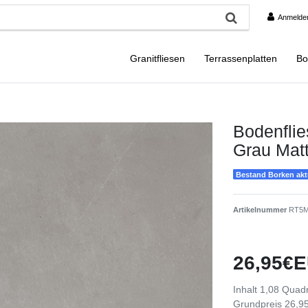
Anmelde
Granitfliesen
Terrassenplatten
Bo
Bodenfli
Grau Mat
Bestand Borken aktu
Artikelnummer
RT5M
26,95€E
Inhalt
1,08
Quadr
Grundpreis
26,95