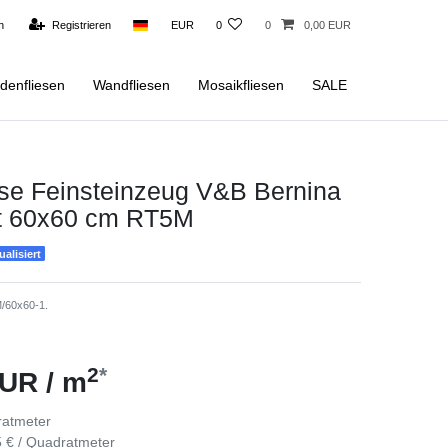
n
Registrieren
EUR
0
0
0,00 EUR
denfliesen
Wandfliesen
Mosaikfliesen
SALE
ese Feinsteinzeug V&B Bernina
t 60x60 cm RT5M
alisiert
/60x60-1.
2
*
UR / m
atmeter
 € / Quadratmeter