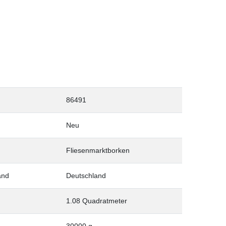
86491
Neu
Fliesenmarktborken
and
Deutschland
1.08 Quadratmeter
30000 g