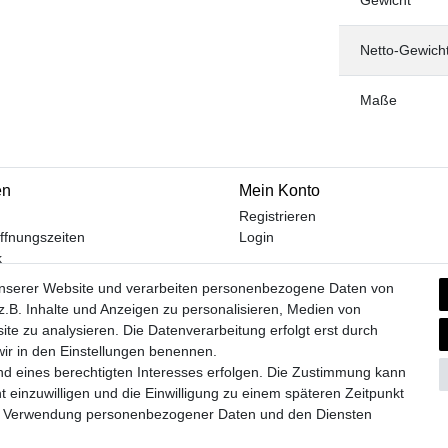
Netto-Gewich
Maße
en
Mein Konto
Registrieren
ffnungszeiten
Login
k
m
unserer Website und verarbeiten personenbezogene Daten von
.B. Inhalte und Anzeigen zu personalisieren, Medien von
ite zu analysieren. Die Datenverarbeitung erfolgt erst durch
 wir in den Einstellungen benennen.
Widerrufs­formular
Impressum
Daten­schutz­erklärung
A
nd eines berechtigten Interesses erfolgen. Die Zustimmung kann
t einzuwilligen und die Einwilligung zu einem späteren Zeitpunkt
zur Verwendung personenbezogener Daten und den Diensten