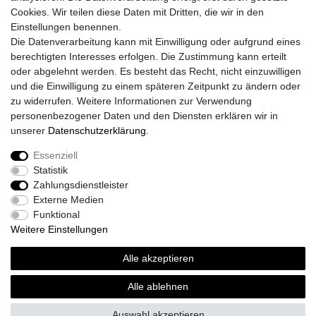
Cookies. Wir teilen diese Daten mit Dritten, die wir in den
Registrieren
Einstellungen benennen.
Login
Die Datenverarbeitung kann mit Einwilligung oder aufgrund eines
Unsere Shop´s
berechtigten Interesses erfolgen. Die Zustimmung kann erteilt
Fliesenmarkt Ochtrup
oder abgelehnt werden. Es besteht das Recht, nicht einzuwilligen
Fliesenmarkt Borken
und die Einwilligung zu einem späteren Zeitpunkt zu ändern oder
Fliesenmarkt Bocholt
zu widerrufen. Weitere Informationen zur Verwendung
personenbezogener Daten und den Diensten erklären wir in
unserer
Daten­schutz­erklärung
.
Essenziell
Widerrufs­recht
Widerrufs­formular
Impressum
Statistik
Zahlungsdienstleister
Externe Medien
Daten­schutz­erklärung
AGB
Kontakt
Funktional
Weitere Einstellungen
Alle akzeptieren
© Copyright 2026 | Alle Rechte vorbehalten.
Alle ablehnen
Realisierung und Umsetzung by
e
Commerce-factory
Auswahl akzeptieren