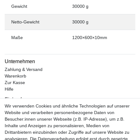
Gewicht
30000 g
Netto-Gewicht
30000 g
Maße
1200×600×10mm
Unternehmen
Zahlung & Versand
Warenkorb
Zur Kasse
Hilfe
Einkaufen
Wir verwenden Cookies und ähnliche Technologien auf unserer
Kontakt
Website und verarbeiten personenbezogene Daten von
Unsere Öffnungszeiten
Besucher:innen unserer Webseite (z.B. IP-Adresse), um z.B.
Facebook
Inhalte und Anzeigen zu personalisieren, Medien von
Instagram
Drittanbietern einzubinden oder Zugriffe auf unsere Website zu
Mein Konto
analysieren. Die Datenverarbeitung erfolgt erst durch gesetzte