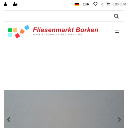
EUR
0
0,00 EUR
☰